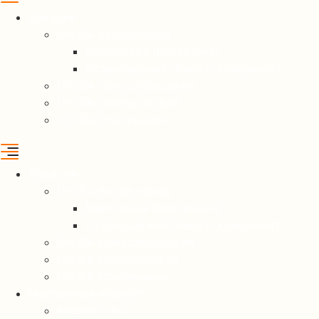
Локации
U-LISA Китай-город
Маросейка (Коворкинг)
Старосадский (Бьюти-коворкинг)
U-LISA Новослободская
U-LISA Серпуховская
U-LISA Сокольники
Локация
U-LISA Китай-город
Маросейка (Коворкинг)
Старосадский (Бьюти-коворкинг)
U-LISA Новослободская
U-LISA Серпуховская
U-LISA Сокольники
Массажный кабинет
Кабинет Н-2