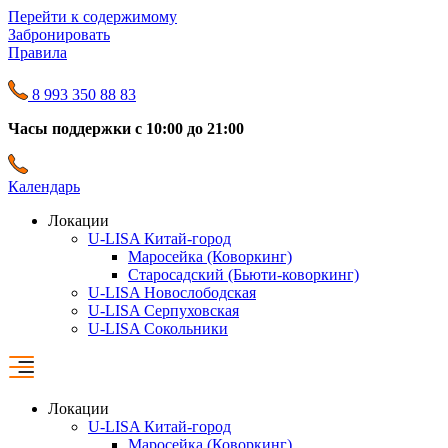
Перейти к содержимому
Забронировать
Правила
8 993 350 88 83
Часы поддержки с 10:00 до 21:00
Календарь
Локации
U-LISA Китай-город
Маросейка (Коворкинг)
Старосадский (Бьюти-коворкинг)
U-LISA Новослободская
U-LISA Серпуховская
U-LISA Сокольники
Локации
U-LISA Китай-город
Маросейка (Коворкинг)